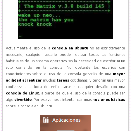
Actualmente el uso de la
consola en Ubuntu
no es estrictamente
necesario, cualquier usuario puede realizar todas las funciones
habituales de un sistema operativo sin la necesidad de escribir ni un
solo comando en la consola. No obstante los usuarios con
conocimientos sobre el uso de la consola gozarán de una
mayor
agilidad al realizar
muchas
tareas
cotidianas, y tendrán una mayor
confianza a la hora de enfrentarse a cualquier desafío con una
consola de Linux
, a parte de que el uso de la consola puede ser
algo
divertido
. Por eso vamos a intentar dar unas
nociones básicas
sobre la consola en Ubuntu.