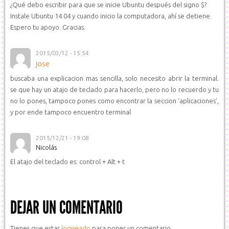
¿Qué debo escribir para que se inicie Ubuntu después del signo $?
Instale Ubuntu 14.04 y cuando inicio la computadora, ahí se detiene.
Espero tu apoyo. Gracias.
2015/03/12 - 15:54
jose
buscaba una explicacion mas sencilla, solo necesito abrir la terminal.
se que hay un atajo de teclado para hacerlo, pero no lo recuerdo y tu
no lo pones, tampoco pones como encontrar la seccion ‘aplicaciones’,
y por ende tampoco encuentro terminal
2015/12/21 - 19:08
Nicolás
El atajo del teclado es: control + Alt + t
DEJAR UN COMENTARIO
Tienes que estar
logueado
para poner un comentario.