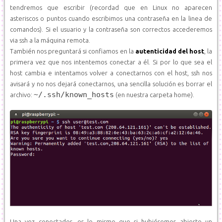
tendremos que escribir (recordad que en Linux no aparecen
asteriscos o puntos cuando escribimos una contraseña en la linea de
comandos). Si el usuario y la contraseña son correctos accederemos
via ssh a la máquina remota.
También nos preguntará si confiamos en la
autenticidad del host
, la
primera vez que nos intentemos conectar a él. Si por lo que sea el
host cambia e intentamos volver a conectarnos con el host, ssh nos
avisará y no nos dejará conectarnos, una sencilla solución es borrar el
~/.ssh/known_hosts
archivo:
(en nuestra carpeta home).
Una vez conectados, es lo mismo que si hubiésemos abierto un