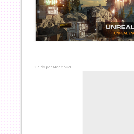
Subido por
MdeMoUcH