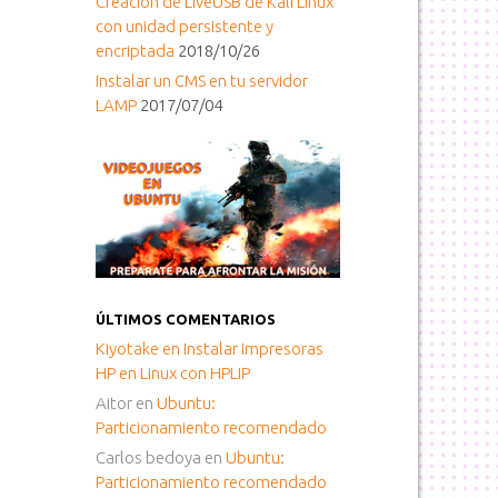
Creacion de LiveUSB de Kali Linux
con unidad persistente y
encriptada
2018/10/26
Instalar un CMS en tu servidor
LAMP
2017/07/04
ÚLTIMOS COMENTARIOS
Kiyotake
en
Instalar Impresoras
HP en Linux con HPLIP
Aitor
en
Ubuntu:
Particionamiento recomendado
Carlos bedoya
en
Ubuntu:
Particionamiento recomendado