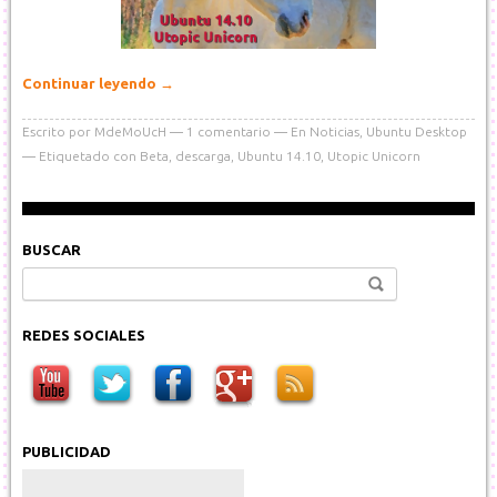
Continuar leyendo
→
Escrito por
MdeMoUcH
1
comentario
En
Noticias
,
Ubuntu Desktop
Etiquetado con
Beta
,
descarga
,
Ubuntu 14.10
,
Utopic Unicorn
BUSCAR
Buscar:
REDES SOCIALES
PUBLICIDAD