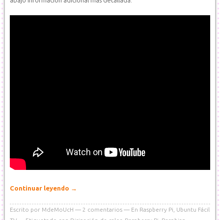
abajo información adicional más detallada:
Continuar leyendo
→
Escrito por
MdeMoUcH
2
comentarios
En
Raspberry Pi
,
Ubuntu Fácil