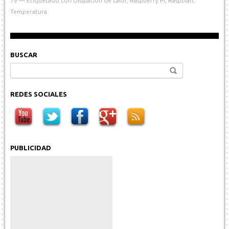
TV
Etiquetado con
Disipación de calor
,
Raspberry Pi
,
Raspbian
,
Temperatura
BUSCAR
Buscar:
REDES SOCIALES
PUBLICIDAD