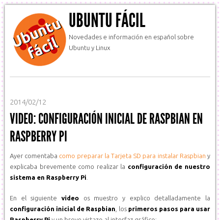
UBUNTU FÁCIL
Novedades e información en español sobre
Ubuntu y Linux
2014/02/12
VIDEO: CONFIGURACIÓN INICIAL DE RASPBIAN EN
RASPBERRY PI
Ayer comentaba
como preparar la Tarjeta SD para instalar Raspbian
y
explicaba brevemente como realizar la
configuración de nuestro
sistema en Raspberry Pi
.
En el siguiente
video
os muestro y explico detalladamente la
configuración inicial de Raspbian
, los
primeros pasos para usar
Raspberry Pi
y un breve vistazo al interfaz gráfico: