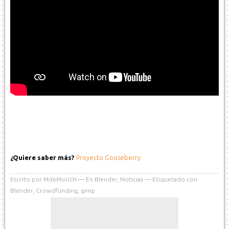
¿Quiere saber más?
Proyecto Gooseberry
Escrito por
MdeMoUcH
En
Blender
,
Noticias
Etiquetado con
Blender
,
Crowdfunding
,
gimp