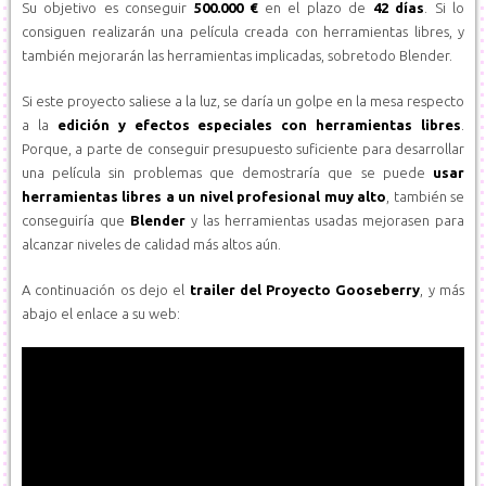
Su objetivo es conseguir
500.000 €
en el plazo de
42 días
. Si lo
consiguen realizarán una película creada con herramientas libres, y
también mejorarán las herramientas implicadas, sobretodo Blender.
Si este proyecto saliese a la luz, se daría un golpe en la mesa respecto
a la
edición y efectos especiales con herramientas libres
.
Porque, a parte de conseguir presupuesto suficiente para desarrollar
una película sin problemas que demostraría que se puede
usar
herramientas libres a un nivel profesional muy alto
, también se
conseguiría que
Blender
y las herramientas usadas mejorasen para
alcanzar niveles de calidad más altos aún.
A continuación os dejo el
trailer del Proyecto Gooseberry
, y más
abajo el enlace a su web: