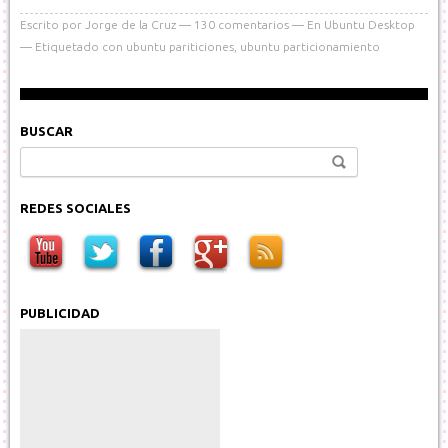
Escrito por
Jorge de la Cruz
130
comentarios
En
Ubuntu Desktop
Etiquetado con
ubuntu pariticiones
,
ubuntu particionamiento
BUSCAR
Buscar:
REDES SOCIALES
PUBLICIDAD