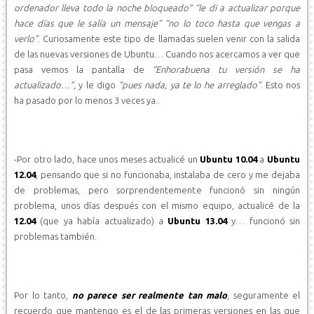
ordenador lleva todo la noche bloqueado”
“le di a actualizar porque
hace días que le salía un mensaje”
“no lo toco hasta que vengas a
verlo”
. Curiosamente este tipo de llamadas suelen venir con la salida
de las nuevas versiones de Ubuntu… Cuando nos acercamos a ver que
pasa vemos la pantalla de
“Enhorabuena tu versión se ha
actualizado…”
, y le digo
“pues nada, ya te lo he arreglado”
. Esto nos
ha pasado por lo menos 3 veces ya..
-Por otro lado, hace unos meses actualicé un
Ubuntu 10.04
a
Ubuntu
12.04
, pensando que si no funcionaba, instalaba de cero y me dejaba
de problemas, pero sorprendentemente funcionó sin ningún
problema, unos días después con el mismo equipo, actualicé de la
12.04
(que ya había actualizado) a
Ubuntu 13.04
y… funcionó sin
problemas también.
Por lo tanto,
no parece ser realmente tan malo
, seguramente el
recuerdo que mantengo es el de las primeras versiones en las que