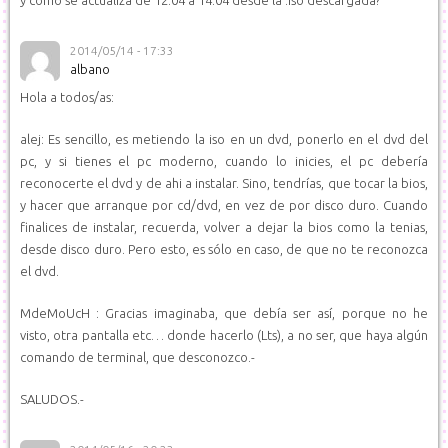
y como se actualiza de 12.04 a 14.04 desde la .iso descargada?
2014/05/14 - 17:33
albano
Hola a todos/as:
alej: Es sencillo, es metiendo la iso en un dvd, ponerlo en el dvd del
pc, y si tienes el pc moderno, cuando lo inicies, el pc debería
reconocerte el dvd y de ahi a instalar. Sino, tendrías, que tocar la bios,
y hacer que arranque por cd/dvd, en vez de por disco duro. Cuando
finalices de instalar, recuerda, volver a dejar la bios como la tenias,
desde disco duro. Pero esto, es sólo en caso, de que no te reconozca
el dvd.
MdeMoUcH : Gracias imaginaba, que debía ser así, porque no he
visto, otra pantalla etc… donde hacerlo (Lts), a no ser, que haya algún
comando de terminal, que desconozco.-
SALUDOS.-