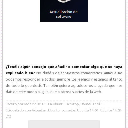
¿Tenéis algún consejo que añadir o comentar algo que no haya
explicado bien?
No dudéis dejar vuestros comentarios, aunque no
podamos responder a todos, siempre los leemos y estamos al tanto
de todo lo que decís. También quiero agradeceros la ayuda que nos
dais de este modo al igual que a otros usuarios de la web.
Escrito por
MdeMoUcH
En
Ubuntu Desktop
,
Ubuntu Fácil
Etiquetado con
Actualizar Ubuntu
,
consejos
,
Ubuntu 14.04
,
Ubuntu 14.04
LTS