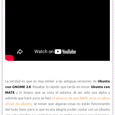
La verdad es que es muy similar a las antiguas versiones de
Ubuntu
con GNOME 2.X
. Resaltar lo rápido que tarda en iniciar
Ubuntu con
MATE
y lo liviano que se nota el sistema. Al ser sólo una alpha y
además que hace poco se hizo
el anuncio de que MATE sería un sabor
oficial de Ubuntu
, se notan que algunas cosas no están funcionando
del todo bien, pero si que es una alegría poder contar con un Ubuntu