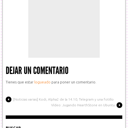
DEJAR UN COMENTARIO
Tienes que estar
logueado
para poner un comentario.
[Noticias varias] Kodi, Alpha2 de la 14.10, Telegram y una fotillo
Vídeo: Jugando HearthStone en Ubuntu
BUSCAR