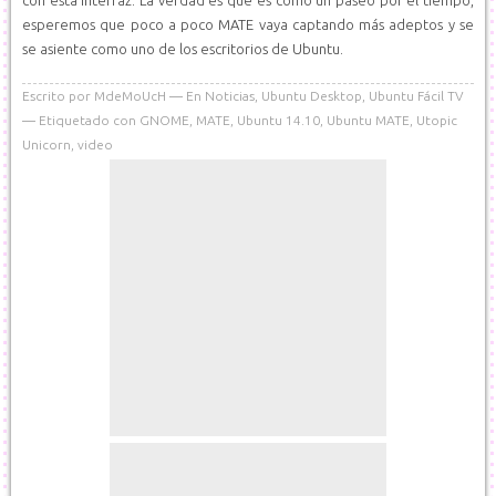
con esta interfaz. La verdad es que es como un paseo por el tiempo,
esperemos que poco a poco MATE vaya captando más adeptos y se
se asiente como uno de los escritorios de Ubuntu.
Escrito por
MdeMoUcH
En
Noticias
,
Ubuntu Desktop
,
Ubuntu Fácil TV
Etiquetado con
GNOME
,
MATE
,
Ubuntu 14.10
,
Ubuntu MATE
,
Utopic
Unicorn
,
video