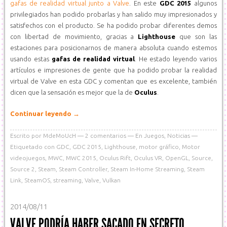
gafas de realidad virtual junto a Valve
. En este
GDC 2015
algunos
privilegiados han podido probarlas y han salido muy impresionados y
satisfechos con el producto. Se ha podido probar diferentes demos
con libertad de movimiento, gracias a
Lighthouse
que son las
estaciones para posicionarnos de manera absoluta cuando estemos
usando estas
gafas de realidad virtual
. He estado leyendo varios
artículos e impresiones de gente que ha podido probar la realidad
virtual de Valve en esta GDC y comentan que es excelente, también
dicen que la sensación es mejor que la de
Oculus
.
Continuar leyendo
→
Escrito por
MdeMoUcH
2
comentarios
En
Juegos
,
Noticias
Etiquetado con
GDC
,
GDC 2015
,
Lighthouse
,
motor gráfico
,
Motor
videojuegos
,
MWC
,
MWC 2015
,
Oculus Rift
,
Oculus VR
,
OpenGL
,
Source
,
Source 2
,
Steam
,
Steam Controller
,
Steam In-Home Streaming
,
Steam
Link
,
SteamOS
,
streaming
,
Valve
,
Vulkan
2014/08/11
VALVE PODRÍA HABER SACADO EN SECRETO