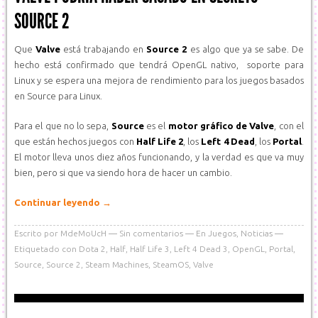
SOURCE 2
Que
Valve
está trabajando en
Source 2
es algo que ya se sabe. De
hecho está confirmado que tendrá OpenGL nativo, soporte para
Linux y se espera una mejora de rendimiento para los juegos basados
en Source para Linux.
Para el que no lo sepa,
Source
es el
motor gráfico de Valve
, con el
que están hechos juegos con
Half Life 2
, los
Left 4 Dead
, los
Portal
.
El motor lleva unos diez años funcionando, y la verdad es que va muy
bien, pero si que va siendo hora de hacer un cambio.
Continuar leyendo
→
Escrito por
MdeMoUcH
Sin comentarios
En
Juegos
,
Noticias
Etiquetado con
Dota 2
,
Half
,
Half Life 3
,
Left 4 Dead 3
,
OpenGL
,
Portal
,
Source
,
Source 2
,
Steam Machines
,
SteamOS
,
Valve