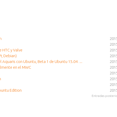
n
201
201
de HTC y Valve
201
i, Debian)
201
del Aquaris con Ubuntu, Beta 1 de Ubuntu 15.04 …
201
ialmente en el MWC
201
201
n
201
201
buntu Edition
201
Entradas posteri