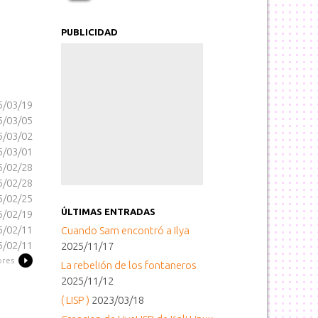
PUBLICIDAD
5/03/19
5/03/05
5/03/02
5/03/01
5/02/28
5/02/28
5/02/25
ÚLTIMAS ENTRADAS
5/02/19
5/02/11
Cuando Sam encontró a Ilya
5/02/11
2025/11/17
ores
La rebelión de los fontaneros
2025/11/12
( LISP )
2023/03/18