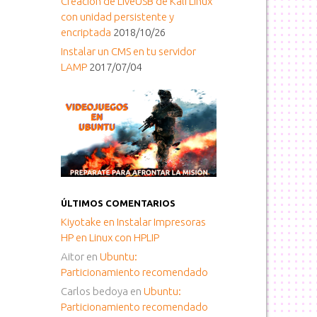
Creacion de LiveUSB de Kali Linux
con unidad persistente y
encriptada
2018/10/26
Instalar un CMS en tu servidor
LAMP
2017/07/04
ÚLTIMOS COMENTARIOS
Kiyotake
en
Instalar Impresoras
HP en Linux con HPLIP
Aitor
en
Ubuntu:
Particionamiento recomendado
Carlos bedoya
en
Ubuntu:
Particionamiento recomendado