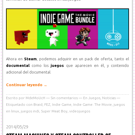
Ahora en
Steam
, podemos adquirir en un pack de oferta, tanto el
documental
como los
juegos
que aparecen en él, y contenido
adicional del documental.
Continuar leyendo
→
Escrito por
MdeMoUcH
Sin comentarios
En
Juegos
,
Noticias
Etiquetado con
Braid
,
FEZ
,
Indie Game
,
Indie Game: The Movie
,
juegos
en linux
,
juegos indi
,
Super Meat Boy
,
videojuegos
2014/05/29