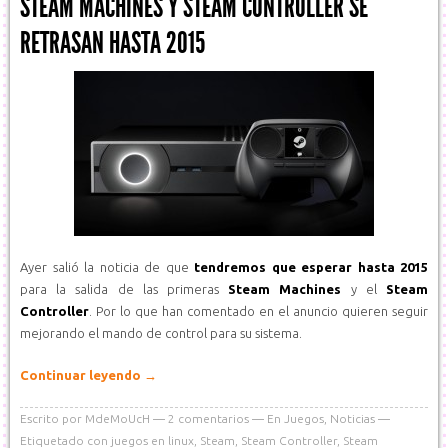
STEAM MACHINES Y STEAM CONTROLLER SE
RETRASAN HASTA 2015
Ayer salió la noticia de que
tendremos que esperar hasta 2015
para la salida de las primeras
Steam Machines
y el
Steam
Controller
. Por lo que han comentado en el anuncio quieren seguir
mejorando el mando de control para su sistema.
Continuar leyendo
→
Escrito por
MdeMoUcH
2
comentarios
En
Juegos
,
Noticias
Etiquetado con
juegos en linux
,
Steam
,
Steam Controller
,
Steam