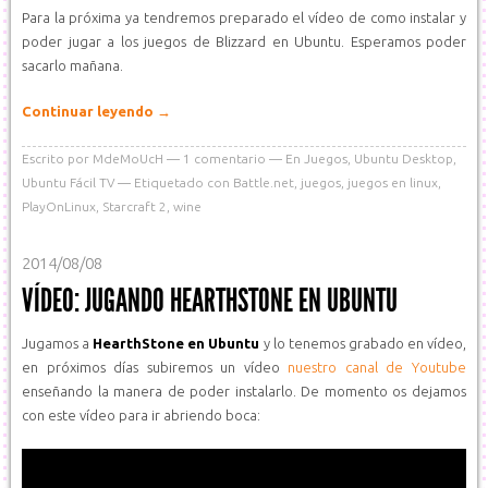
Para la próxima ya tendremos preparado el vídeo de como instalar y
poder jugar a los juegos de Blizzard en Ubuntu. Esperamos poder
sacarlo mañana.
Continuar leyendo
→
Escrito por
MdeMoUcH
1
comentario
En
Juegos
,
Ubuntu Desktop
,
Ubuntu Fácil TV
Etiquetado con
Battle.net
,
juegos
,
juegos en linux
,
PlayOnLinux
,
Starcraft 2
,
wine
2014/08/08
VÍDEO: JUGANDO HEARTHSTONE EN UBUNTU
Jugamos a
HearthStone en Ubuntu
y lo tenemos grabado en vídeo,
en próximos días subiremos un vídeo
nuestro canal de Youtube
enseñando la manera de poder instalarlo. De momento os dejamos
con este vídeo para ir abriendo boca: