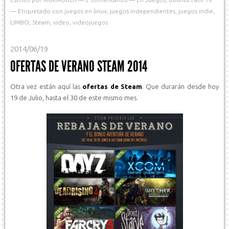
Etiquetado con
juegos en linux
,
juegos independientes
,
juegos indie
,
LIMBO
,
Steam
,
video
,
videojuegos
2014/06/19
OFERTAS DE VERANO STEAM 2014
Otra vez están aquí las
ofertas de Steam
. Que durarán desde hoy
19 de Julio, hasta el 30 de este mismo mes.