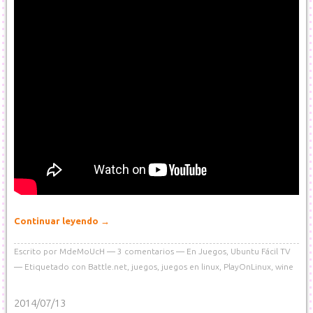
Continuar leyendo
→
Escrito por
MdeMoUcH
3
comentarios
En
Juegos
,
Ubuntu Fácil TV
Etiquetado con
Battle.net
,
juegos
,
juegos en linux
,
PlayOnLinux
,
wine
2014/07/13