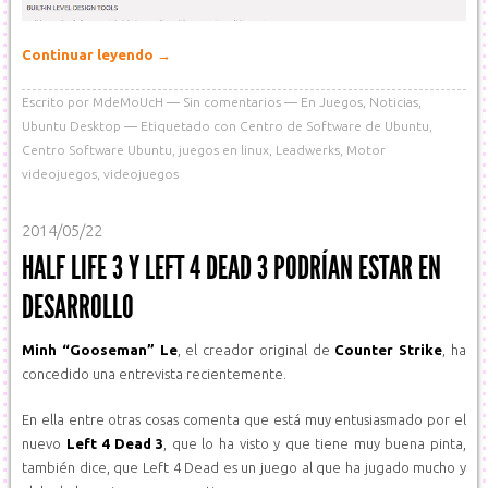
Continuar leyendo
→
Escrito por
MdeMoUcH
Sin comentarios
En
Juegos
,
Noticias
,
Ubuntu Desktop
Etiquetado con
Centro de Software de Ubuntu
,
Centro Software Ubuntu
,
juegos en linux
,
Leadwerks
,
Motor
videojuegos
,
videojuegos
2014/05/22
HALF LIFE 3 Y LEFT 4 DEAD 3 PODRÍAN ESTAR EN
DESARROLLO
Minh “Gooseman” Le
, el creador original de
Counter Strike
, ha
concedido una entrevista recientemente.
En ella entre otras cosas comenta que está muy entusiasmado por el
nuevo
Left 4 Dead 3
, que lo ha visto y que tiene muy buena pinta,
también dice, que Left 4 Dead es un juego al que ha jugado mucho y