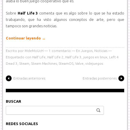
alaba lo buen juego cooperativo que es.
Sobre
Half Life 3
comenta que es algo sobre lo que se ha estado
trabajando, que ha visto algunos conceptos de arte, pero que
tampoco son grandes noticias.
Continuar leyendo
→
Escrito por
MdeMoUcH
1
comentario
En
Juegos
,
Noticias
Etiquetado con
Half Life
,
Half Life 2
,
Half Life 3
,
juegos en linux
,
Left 4
Dead 3
,
Steam
,
Steam Machines
,
SteamOS
,
Valve
,
videjuegos
Entradas anteriores
Entradas posteriores
BUSCAR
Buscar:
REDES SOCIALES