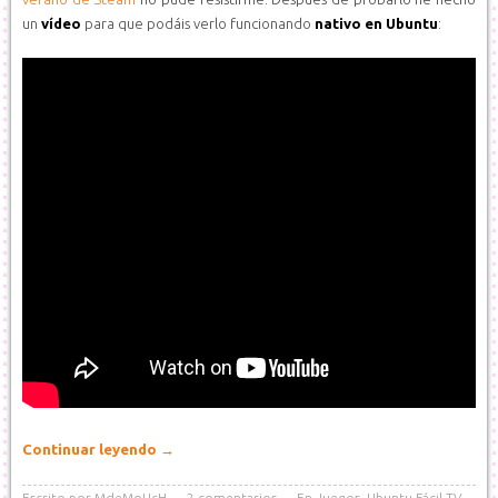
un
vídeo
para que podáis verlo funcionando
nativo en Ubuntu
:
Continuar leyendo
→
Escrito por
MdeMoUcH
2
comentarios
En
Juegos
,
Ubuntu Fácil TV