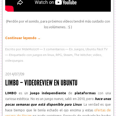
(Perdón por el sonido, para próximos vídeos tendré más cuidado con
los volúmenes.. :$ )
Continuar leyendo
→
Escrito por
MdeMoUcH
3
comentarios
En
Juegos
,
Ubuntu Fácil TV
Etiquetado con
juegos en linux
,
RPG
,
Steam
,
The Witcher
,
video
,
videojuegos
2014/07/09
LIMBO – VIDEOREVIEW EN UBUNTU
LIMBO
es un
juego independiente
de
plataformas
con una
curiosa estética. No es un juego nuevo, salió en 2010, pero
hace unas
pocas semanas que está disponible para Linux
. La verdad es que
hace tiempo que le tenía echado el ojo encima y estas
ofertas de
verano de Steam
no pude resistirme. Después de probarlo he hecho