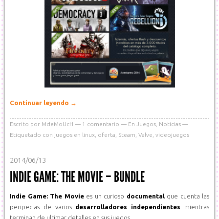
Continuar leyendo
→
Escrito por
MdeMoUcH
1
comentario
En
Juegos
,
Noticias
Etiquetado con
juegos en linux
,
oferta
,
Steam
,
Valve
,
videojuegos
2014/06/13
INDIE GAME: THE MOVIE – BUNDLE
Indie Game: The Movie
es un curioso
documental
que cuenta las
peripecias de varios
desarrolladores independientes
mientras
terminan de ultimar detalles en sus juegos.