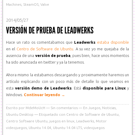
Machines
,
SteamOS
,
Valve
2014/05/27
VERSIÓN DE PRUEBA DE LEADWERKS
Hace un rato os comentabamos que
Leadwerks
estaba disponible
en el
Centro de Software de Ubuntu
. A su vez yo me quejaba de la
ausencia de una
versión de prueba
, pues bien, hace unos momentos
ha sido anunciada en twitter y ya la tenemos.
Ahora mismo la estabamos descargando y proximamente haremos un
artículo explicando con un poco más de detalle lo que veamos en
esta
versión demo de Leadwerks
. Está
disponible para Linux
y
Windows.
Continuar leyendo
→
Escrito por
MdeMoUcH
Sin comentarios
En
Juegos
,
Noticias
,
Ubuntu Desktop
Etiquetado con
Centro de Software de Ubuntu
,
Centro Software Ubuntu
,
juegos en linux
,
Leadwerks
,
Motor
videojuegos
,
Ubuntu 14.04
,
Ubuntu 14.04 LTS
,
videojuegos