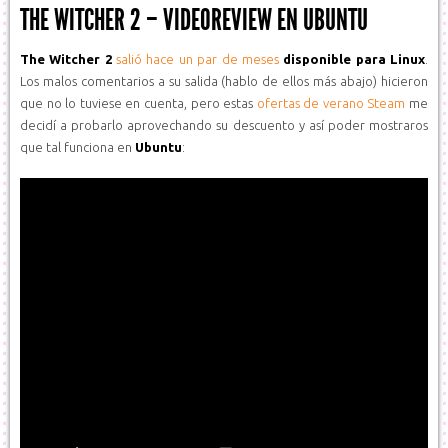
THE WITCHER 2 – VIDEOREVIEW EN UBUNTU
The Witcher 2
salió hace un par de meses
disponible para Linux
.
Los malos comentarios a su salida (hablo de ellos más abajo) hicieron
que no lo tuviese en cuenta, pero estas
ofertas de verano Steam
me
decidí a probarlo aprovechando su descuento y así poder mostraros
que tal funciona en
Ubuntu
: